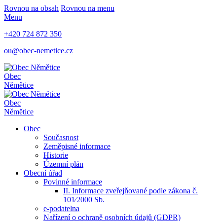
Rovnou na obsah
Rovnou na menu
Menu
+420 724 872 350
ou@obec-nemetice.cz
Obec
Němětice
Obec
Němětice
Obec
Současnost
Zeměpisné informace
Historie
Územní plán
Obecní úřad
Povinné informace
II. Informace zveřejňované podle zákona č.
101⁄2000 Sb.
e-podatelna
Nařízení o ochraně osobních údajů (GDPR)