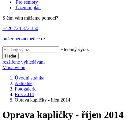
Pro seniory
Územní plán
S čím vám můžeme pomoci?
+420 724 872 350
ou@obec-nemetice.cz
Hledaný výraz
Hledat
rozšířené vyhledávání
Mapa webu
Úvodní stránka
Aktuálně
Fotogalerie
Rok 2014
Oprava kapličky - říjen 2014
Oprava kapličky - říjen 2014
.