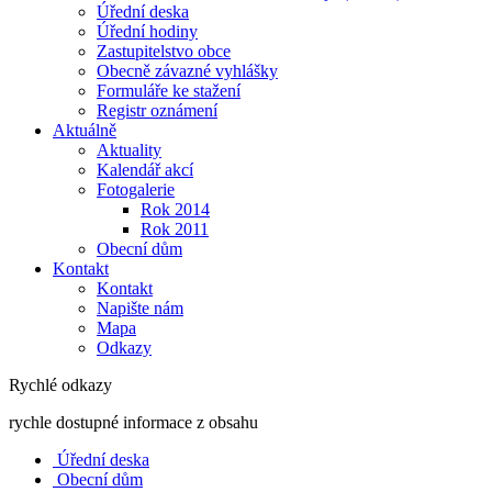
Úřední deska
Úřední hodiny
Zastupitelstvo obce
Obecně závazné vyhlášky
Formuláře ke stažení
Registr oznámení
Aktuálně
Aktuality
Kalendář akcí
Fotogalerie
Rok 2014
Rok 2011
Obecní dům
Kontakt
Kontakt
Napište nám
Mapa
Odkazy
Rychlé odkazy
rychle dostupné informace z obsahu
Úřední deska
Obecní dům