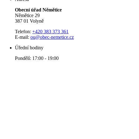
Obecní úřad Němětice
Němětice 29
387 01 Volyně
Telefon:
+420 383 373 361
E-mail:
ou@obec-nemetice.cz
Úřední hodiny
Pondělí: 17:00 - 19:00