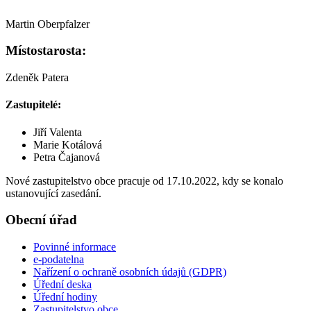
Martin Oberpfalzer
Místostarosta:
Zdeněk Patera
Zastupitelé:
Jiří Valenta
Marie Kotálová
Petra Čajanová
Nové zastupitelstvo obce pracuje od 17.10.2022, kdy se konalo
ustanovující zasedání.
Obecní úřad
Povinné informace
e-podatelna
Nařízení o ochraně osobních údajů (GDPR)
Úřední deska
Úřední hodiny
Zastupitelstvo obce