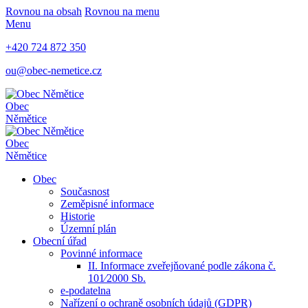
Rovnou na obsah
Rovnou na menu
Menu
+420 724 872 350
ou@obec-nemetice.cz
Obec
Němětice
Obec
Němětice
Obec
Současnost
Zeměpisné informace
Historie
Územní plán
Obecní úřad
Povinné informace
II. Informace zveřejňované podle zákona č.
101⁄2000 Sb.
e-podatelna
Nařízení o ochraně osobních údajů (GDPR)