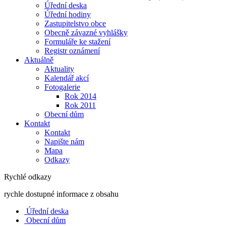
Úřední deska
Úřední hodiny
Zastupitelstvo obce
Obecně závazné vyhlášky
Formuláře ke stažení
Registr oznámení
Aktuálně
Aktuality
Kalendář akcí
Fotogalerie
Rok 2014
Rok 2011
Obecní dům
Kontakt
Kontakt
Napište nám
Mapa
Odkazy
Rychlé odkazy
rychle dostupné informace z obsahu
Úřední deska
Obecní dům