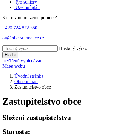
Pro seniory
Územní plán
S čím vám můžeme pomoci?
+420 724 872 350
ou@obec-nemetice.cz
Hledaný výraz
Hledat
rozšířené vyhledávání
Mapa webu
Úvodní stránka
Obecní úřad
Zastupitelstvo obce
Zastupitelstvo obce
Složení zastupistelstva
Starosta: