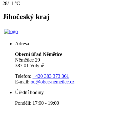
28/11 °C
Jihočeský kraj
Adresa
Obecní úřad Němětice
Němětice 29
387 01 Volyně
Telefon:
+420 383 373 361
E-mail:
ou@obec-nemetice.cz
Úřední hodiny
Pondělí: 17:00 - 19:00