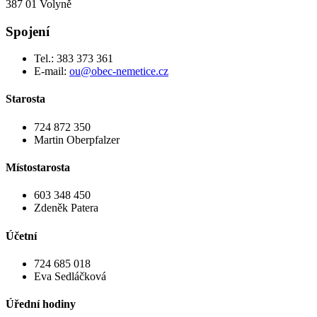
387 01 Volyně
Spojení
Tel.: 383 373 361
E-mail:
ou@obec-nemetice.cz
Starosta
724 872 350
Martin Oberpfalzer
Místostarosta
603 348 450
Zdeněk Patera
Účetní
724 685 018
Eva Sedláčková
Úřední hodiny