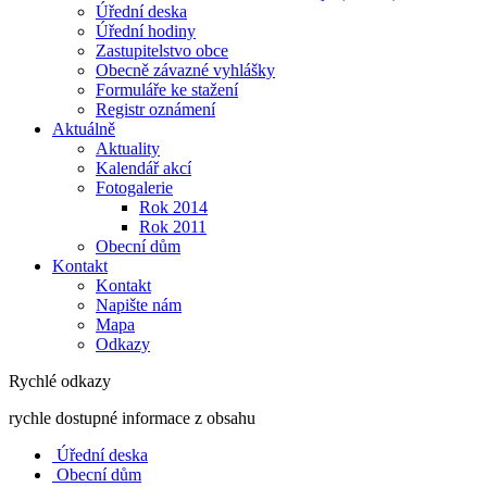
Úřední deska
Úřední hodiny
Zastupitelstvo obce
Obecně závazné vyhlášky
Formuláře ke stažení
Registr oznámení
Aktuálně
Aktuality
Kalendář akcí
Fotogalerie
Rok 2014
Rok 2011
Obecní dům
Kontakt
Kontakt
Napište nám
Mapa
Odkazy
Rychlé odkazy
rychle dostupné informace z obsahu
Úřední deska
Obecní dům