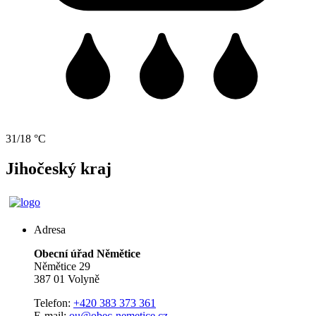
31/18 °C
Jihočeský kraj
Adresa
Obecní úřad Němětice
Němětice 29
387 01 Volyně
Telefon:
+420 383 373 361
E-mail:
ou@obec-nemetice.cz