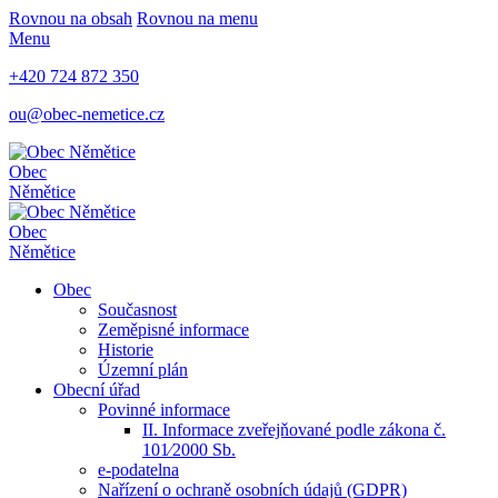
Rovnou na obsah
Rovnou na menu
Menu
+420 724 872 350
ou@obec-nemetice.cz
Obec
Němětice
Obec
Němětice
Obec
Současnost
Zeměpisné informace
Historie
Územní plán
Obecní úřad
Povinné informace
II. Informace zveřejňované podle zákona č.
101⁄2000 Sb.
e-podatelna
Nařízení o ochraně osobních údajů (GDPR)