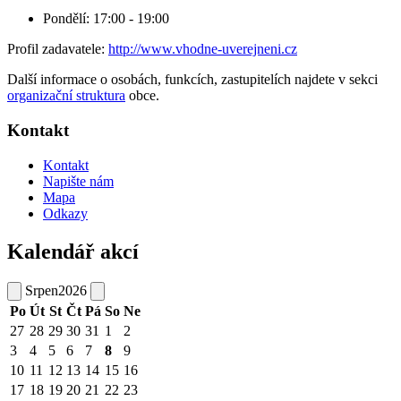
Pondělí: 17:00 - 19:00
Profil zadavatele:
http://www.vhodne-uverejneni.cz
Další informace o osobách, funkcích, zastupitelích najdete v sekci
organizační struktura
obce.
Kontakt
Kontakt
Napište nám
Mapa
Odkazy
Kalendář akcí
Srpen
2026
Po
Út
St
Čt
Pá
So
Ne
27
28
29
30
31
1
2
3
4
5
6
7
8
9
10
11
12
13
14
15
16
17
18
19
20
21
22
23