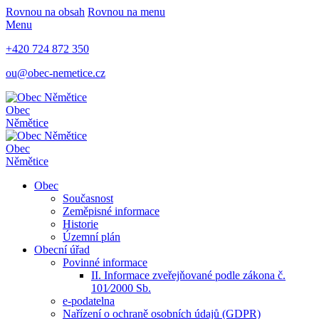
Rovnou na obsah
Rovnou na menu
Menu
+420 724 872 350
ou@obec-nemetice.cz
Obec
Němětice
Obec
Němětice
Obec
Současnost
Zeměpisné informace
Historie
Územní plán
Obecní úřad
Povinné informace
II. Informace zveřejňované podle zákona č.
101⁄2000 Sb.
e-podatelna
Nařízení o ochraně osobních údajů (GDPR)