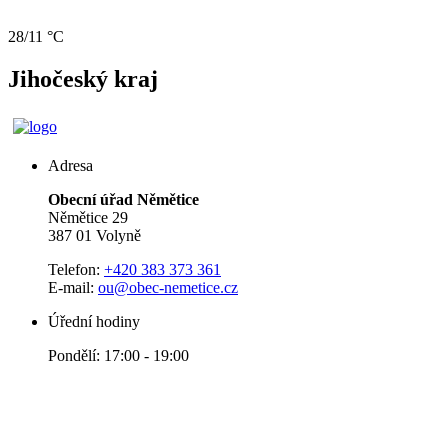
28/11 °C
Jihočeský kraj
Adresa
Obecní úřad Němětice
Němětice 29
387 01 Volyně
Telefon:
+420 383 373 361
E-mail:
ou@obec-nemetice.cz
Úřední hodiny
Pondělí: 17:00 - 19:00