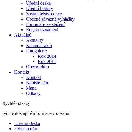
Úřední deska
Úřední hodiny
Zastupitelstvo obce
Obecně závazné vyhlášky
Formuláře ke stažení
Registr oznámení
Aktuálně
Aktuality
Kalendář akcí
Fotogalerie
Rok 2014
Rok 2011
Obecní dům
Kontakt
Kontakt
Napište nám
Mapa
Odkazy
Rychlé odkazy
rychle dostupné informace z obsahu
Úřední deska
Obecní dům