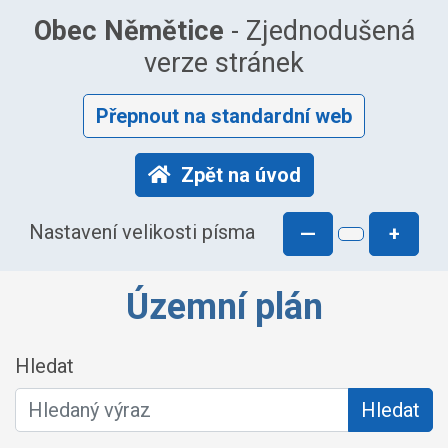
Obec Němětice
- Zjednodušená
verze stránek
Přepnout na standardní web
Zpět na úvod
Nastavení velikosti písma
—
+
Územní plán
Hledat
Hledat