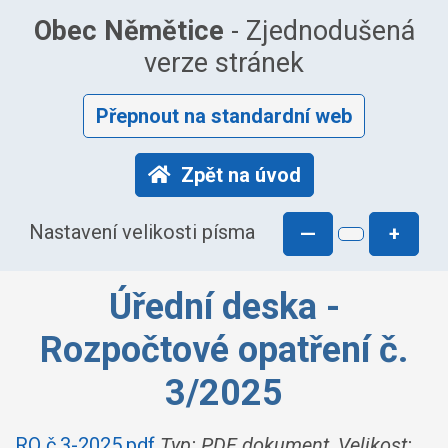
Obec Němětice
- Zjednodušená
verze stránek
Přepnout na standardní web
Zpět na úvod
Nastavení velikosti písma
—
+
Úřední deska -
Rozpočtové opatření č.
3/2025
RO č.3-2025.pdf
Typ: PDF dokument, Velikost: