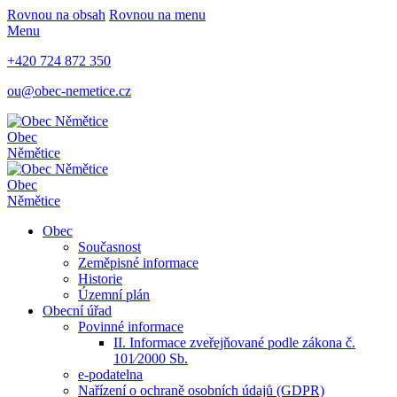
Rovnou na obsah
Rovnou na menu
Menu
+420 724 872 350
ou@obec-nemetice.cz
Obec
Němětice
Obec
Němětice
Obec
Současnost
Zeměpisné informace
Historie
Územní plán
Obecní úřad
Povinné informace
II. Informace zveřejňované podle zákona č.
101⁄2000 Sb.
e-podatelna
Nařízení o ochraně osobních údajů (GDPR)