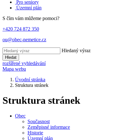
Pro seniory
Územní plán
S čím vám můžeme pomoci?
+420 724 872 350
ou@obec-nemetice.cz
Hledaný výraz
Hledat
rozšířené vyhledávání
Mapa webu
Úvodní stránka
Struktura stránek
Struktura stránek
Obec
Současnost
Zeměpisné informace
Historie
Územní plán