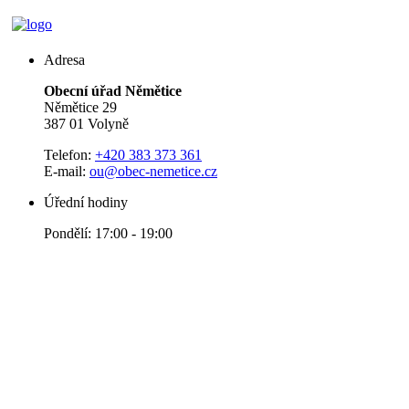
Adresa
Obecní úřad Němětice
Němětice 29
387 01 Volyně
Telefon:
+420 383 373 361
E-mail:
ou@obec-nemetice.cz
Úřední hodiny
Pondělí: 17:00 - 19:00