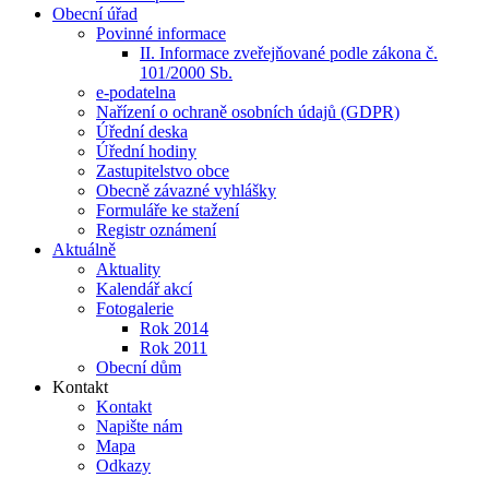
Obecní úřad
Povinné informace
II. Informace zveřejňované podle zákona č.
101/2000 Sb.
e-podatelna
Nařízení o ochraně osobních údajů (GDPR)
Úřední deska
Úřední hodiny
Zastupitelstvo obce
Obecně závazné vyhlášky
Formuláře ke stažení
Registr oznámení
Aktuálně
Aktuality
Kalendář akcí
Fotogalerie
Rok 2014
Rok 2011
Obecní dům
Kontakt
Kontakt
Napište nám
Mapa
Odkazy