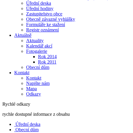
Úřední deska
Úřední hodiny
Zastupitelstvo obce
Obecně závazné vyhlášky
Formuláře ke stažení
Registr oznámení
Aktuálně
Aktuality
Kalendář akcí
Fotogalerie
Rok 2014
Rok 2011
Obecní dům
Kontakt
Kontakt
Napište nám
Mapa
Odkazy
Rychlé odkazy
rychle dostupné informace z obsahu
Úřední deska
Obecní dům